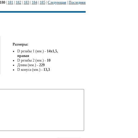
180
|
181
|
182
|
183
|
184
|
185
|
Следующая
|
Последняя
Размеры:
D резьбы 1 (мм.) -
14x1,5,
правая
D резьбы 2 (мм.) -
10
Длина (мм.) -
229
D конуса (мм.) -
13,3