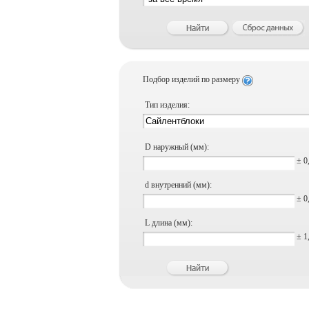
Подбор изделий по размеру
Тип изделия:
D наружный (мм):
± 0
d внутренний (мм):
± 0
L длина (мм):
± 1