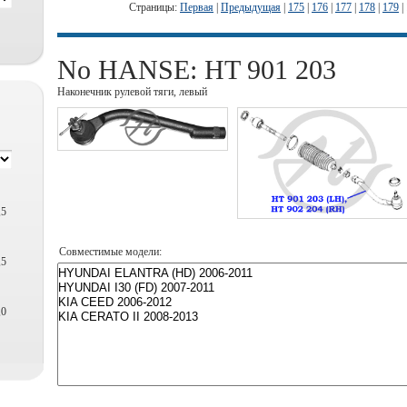
Страницы:
Первая
|
Предыдущая
|
175
|
176
|
177
|
178
|
179
|
No HANSE: HT 901 203
Наконечник рулевой тяги, левый
,5
Совместимые модели:
,5
,0