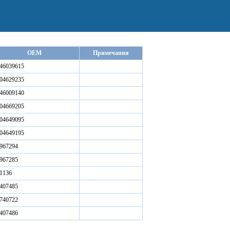
OEM
Примечания
46039615
04629235
46009140
04669205
04649095
04649195
967294
967285
1136
407485
740722
407486