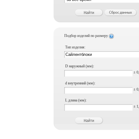
Подбор изделий по размеру
Тип изделия:
D наружный (мм):
± 0
d внутренний (мм):
± 0
L длина (мм):
± 1