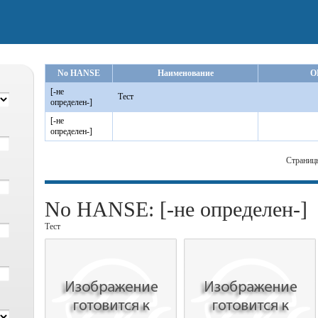
No HANSE
Наименование
O
[-не
Тест
определен-]
[-не
определен-]
Страниц
No HANSE: [-не определен-]
Тест