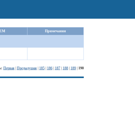
EM
Примечания
ы:
Первая
|
Предыдущая
|
185
|
186
|
187
|
188
|
189
|
190