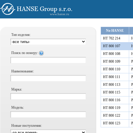
www.hanse.ru
No HANSE
Тип изделия:
HT 702 214
Н
HT 800 107
Н
Поиск по номеру:
HT 800 108
Н
HT 800 109
Р
HT 800 110
Р
Наименование:
HT 800 111
Р
HT 800 113
Р
Марка:
HT 800 115
Р
HT 800 116
Р
Модель:
HT 800 119
Р
HT 800 122
Р
HT 800 123
Р
Новые поступления: