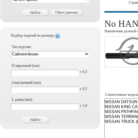
Стра
No HANS
Наконечник рулевой 
Подбор изделий по размеру
Тип изделия:
D наружный (мм):
± 0,5
d внутренний (мм):
± 0,5
Совместимые модел
L длина (мм):
± 1,0