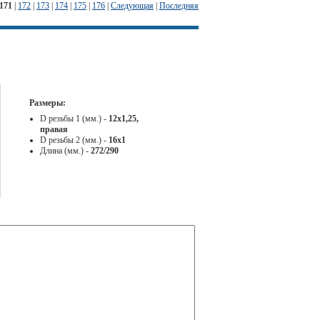
171
|
172
|
173
|
174
|
175
|
176
|
Следующая
|
Последняя
Размеры:
D резьбы 1 (мм.) -
12х1,25,
правая
D резьбы 2 (мм.) -
16х1
Длина (мм.) -
272/290