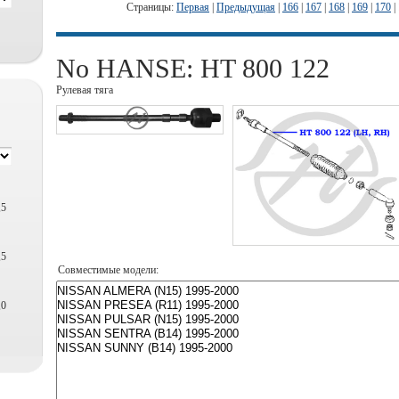
Страницы:
Первая
|
Предыдущая
|
166
|
167
|
168
|
169
|
170
|
No HANSE: HT 800 122
Рулевая тяга
,5
,5
Совместимые модели:
,0