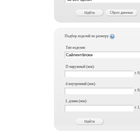
Подбор изделий по размеру
Тип изделия:
D наружный (мм):
± 0
d внутренний (мм):
± 0
L длина (мм):
± 1