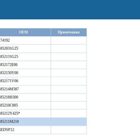
OEM
Примечания
274192
4852031G25
4852131G25
4852172E06
4852150Y00
4852171V06
485214M587
485218H300
485210C005
485212Y425*
485211M210
REDSP12