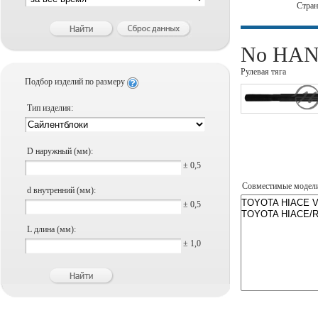
Стра
No HANS
Рулевая тяга
Подбор изделий по размеру
Тип изделия:
D наружный (мм):
± 0,5
Совместимые модел
d внутренний (мм):
± 0,5
L длина (мм):
± 1,0