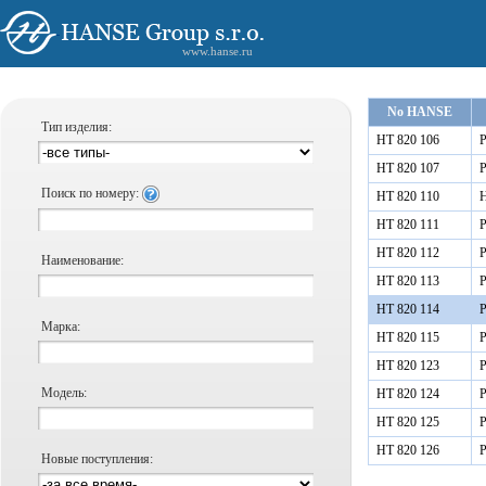
www.hanse.ru
No HANSE
Тип изделия:
HT 820 106
Р
HT 820 107
Р
Поиск по номеру:
HT 820 110
Н
HT 820 111
Р
HT 820 112
Р
Наименование:
HT 820 113
Р
HT 820 114
Р
Марка:
HT 820 115
Р
HT 820 123
Р
Модель:
HT 820 124
Р
HT 820 125
Р
HT 820 126
Р
Новые поступления: