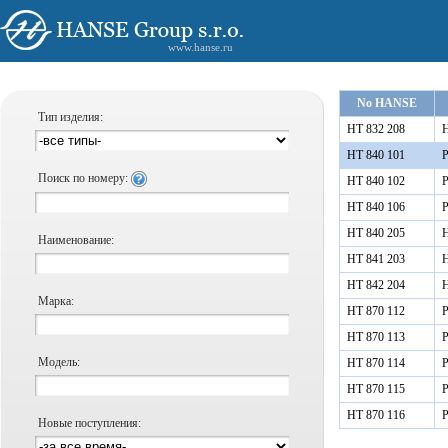
www.hanse.ru
No HANSE
Тип изделия:
HT 832 208
Н
HT 840 101
Р
Поиск по номеру:
HT 840 102
Р
HT 840 106
Р
HT 840 205
Н
Наименование:
HT 841 203
Н
HT 842 204
Н
Марка:
HT 870 112
Р
HT 870 113
Р
Модель:
HT 870 114
Р
HT 870 115
Р
HT 870 116
Р
Новые поступления: