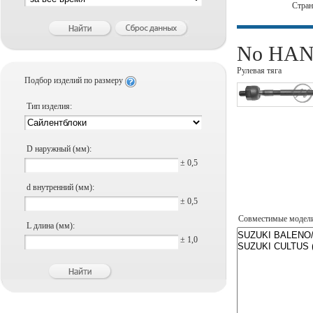
Стра
No HANS
Рулевая тяга
Подбор изделий по размеру
Тип изделия:
D наружный (мм):
± 0,5
d внутренний (мм):
± 0,5
Совместимые модел
L длина (мм):
± 1,0