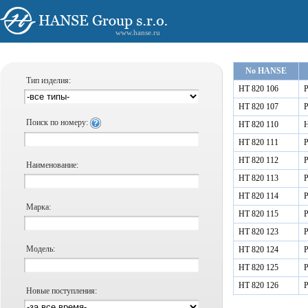
www.hanse.ru
No HANSE
Тип изделия:
HT 820 106
Р
HT 820 107
Р
Поиск по номеру:
HT 820 110
Н
HT 820 111
Р
HT 820 112
Р
Наименование:
HT 820 113
Р
HT 820 114
Р
Марка:
HT 820 115
Р
HT 820 123
Р
Модель:
HT 820 124
Р
HT 820 125
Р
HT 820 126
Р
Новые поступления: