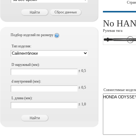
Стра
No HANS
Рулевая тяга
Подбор изделий по размеру
Тип изделия:
D наружный (мм):
± 0,5
d внутренний (мм):
± 0,5
Совместимые модел
L длина (мм):
± 1,0