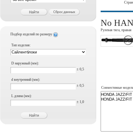
Стра
No HANS
Рулевая тяга, правая
Подбор изделий по размеру
Тип изделия:
D наружный (мм):
± 0,5
d внутренний (мм):
± 0,5
Совместимые модел
L длина (мм):
± 1,0