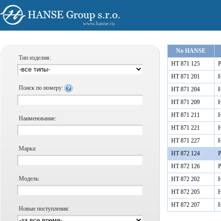
www.hanse.ru
No HANSE
Тип изделия:
HT 871 125
Р
HT 871 201
Н
Поиск по номеру:
HT 871 204
Н
HT 871 209
Н
HT 871 211
Н
Наименование:
HT 871 221
Н
HT 871 227
Н
Марка:
HT 872 124
Р
HT 872 126
Р
Модель:
HT 872 202
Н
HT 872 205
Н
HT 872 207
Н
Новые поступления: