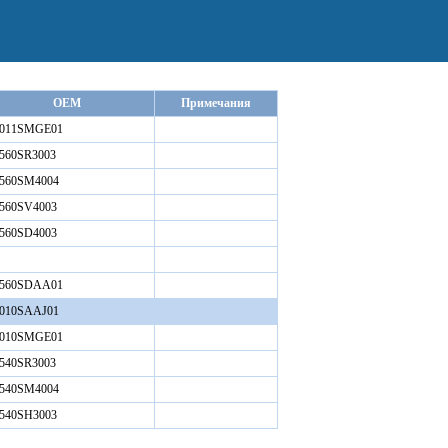
OEM
Примечания
3011SMGE01
560SR3003
3560SM4004
560SV4003
560SD4003
3560SDAA01
3010SAAJ01
3010SMGE01
540SR3003
3540SM4004
540SH3003