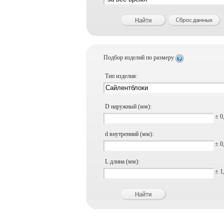
Подбор изделий по размеру
Тип изделия:
D наружный (мм):
± 0
d внутренний (мм):
± 0
L длина (мм):
± 1