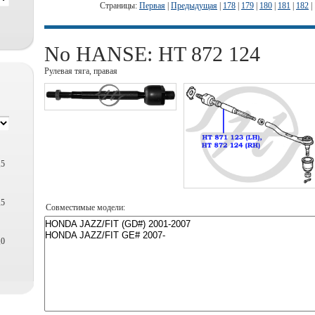
Страницы:
Первая
|
Предыдущая
|
178
|
179
|
180
|
181
|
182
|
No HANSE: HT 872 124
Рулевая тяга, правая
,5
,5
Совместимые модели:
,0