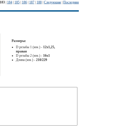
183
|
184
|
185
|
186
|
187
|
188
|
Следующая
|
Последняя
Размеры:
D резьбы 1 (мм.) -
12х1,25,
правая
D резьбы 2 (мм.) -
16х1
Длина (мм.) -
210/229