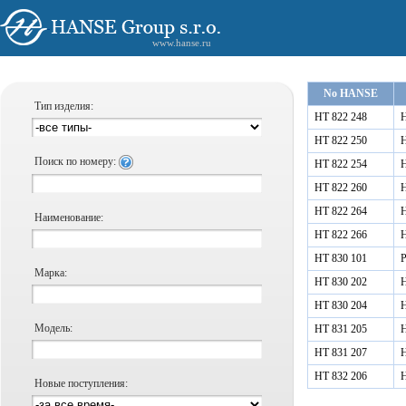
www.hanse.ru
No HANSE
Тип изделия:
HT 822 248
Н
HT 822 250
Н
Поиск по номеру:
HT 822 254
Н
HT 822 260
Н
HT 822 264
Н
Наименование:
HT 822 266
Н
HT 830 101
Р
Марка:
HT 830 202
Н
HT 830 204
Н
Модель:
HT 831 205
Н
HT 831 207
Н
HT 832 206
Н
Новые поступления: