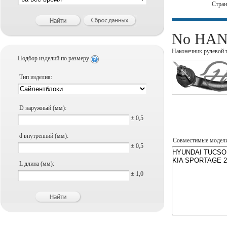
Стра
No HANS
Наконечник рулевой 
Подбор изделий по размеру
Тип изделия:
D наружный (мм):
± 0,5
d внутренний (мм):
Совместимые модел
± 0,5
L длина (мм):
± 1,0