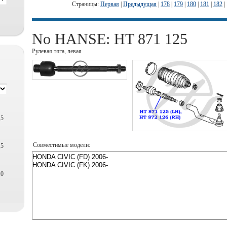
Страницы:
Первая
|
Предыдущая
|
178
|
179
|
180
|
181
|
182
|
No HANSE: HT 871 125
Рулевая тяга, левая
,5
Совместимые модели:
,5
,0