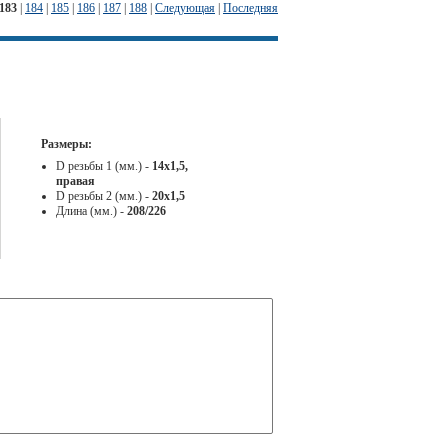
183
|
184
|
185
|
186
|
187
|
188
|
Следующая
|
Последняя
Размеры:
D резьбы 1 (мм.) -
14x1,5,
правая
D резьбы 2 (мм.) -
20x1,5
Длина (мм.) -
208/226