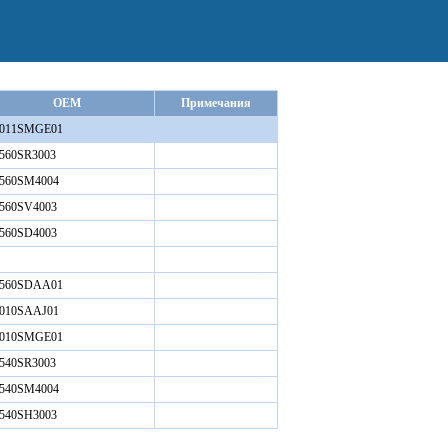
OEM
Примечания
3011SMGE01
560SR3003
3560SM4004
560SV4003
560SD4003
3560SDAA01
3010SAAJ01
3010SMGE01
540SR3003
3540SM4004
540SH3003