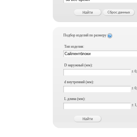
Подбор изделий по размеру
Тип изделия:
D наружный (мм):
± 0
d внутренний (мм):
± 0
L длина (мм):
± 1