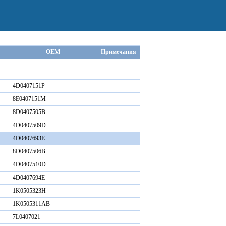
OEM
Примечания
4D0407151P
8E0407151M
8D0407505B
4D0407509D
4D0407693E
8D0407506B
4D0407510D
4D0407694E
1K0505323H
1K0505311AB
7L0407021