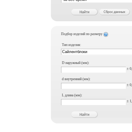
Подбор изделий по размеру
Тип изделия:
D наружный (мм):
± 0
d внутренний (мм):
± 0
L длина (мм):
± 1