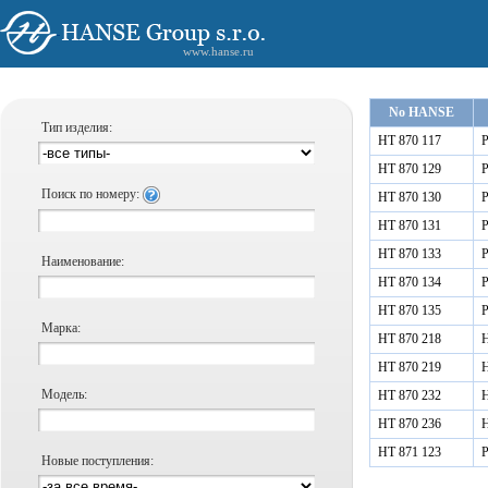
www.hanse.ru
No HANSE
Тип изделия:
HT 870 117
Р
HT 870 129
Р
Поиск по номеру:
HT 870 130
Р
HT 870 131
Р
HT 870 133
Р
Наименование:
HT 870 134
Р
HT 870 135
Р
Марка:
HT 870 218
Н
HT 870 219
Н
Модель:
HT 870 232
Н
HT 870 236
Н
HT 871 123
Р
Новые поступления: