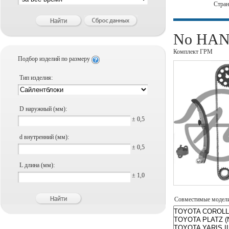
Стра
No HAN
Комплект ГРМ
Подбор изделий по размеру
Тип изделия:
D наружный (мм):
± 0,5
d внутренний (мм):
± 0,5
L длина (мм):
± 1,0
Совместимые модел