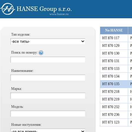
www.hanse.ru
No HANSE
Тип изделия:
HT 870 117
Р
HT 870 129
Р
Поиск по номеру:
HT 870 130
Р
HT 870 131
Р
HT 870 133
Р
Наименование:
HT 870 134
Р
HT 870 135
Р
Марка:
HT 870 218
Н
HT 870 219
Н
Модель:
HT 870 232
Н
HT 870 236
Н
HT 871 123
Р
Новые поступления: