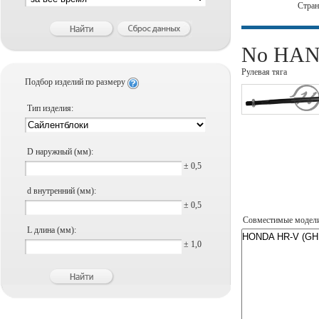
Стра
No HANS
Рулевая тяга
Подбор изделий по размеру
Тип изделия:
D наружный (мм):
± 0,5
d внутренний (мм):
± 0,5
Совместимые модел
L длина (мм):
± 1,0