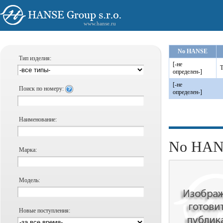
www.hanse.ru
No HANSE
Тип изделия:
[-не
Т
определен-]
[-не
Поиск по номеру:
определен-]
Наименование:
No HANS
Марка:
Модель:
Новые поступления: