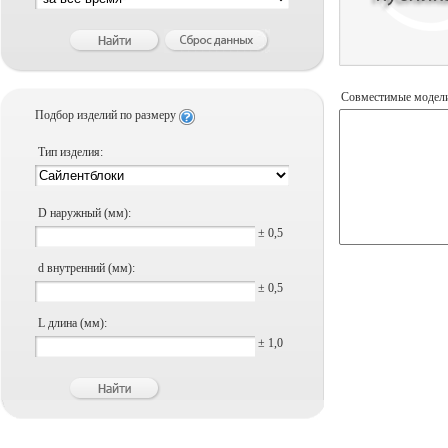
Совместимые модел
Подбор изделий по размеру
Тип изделия:
D наружный (мм):
± 0,5
d внутренний (мм):
± 0,5
L длина (мм):
± 1,0