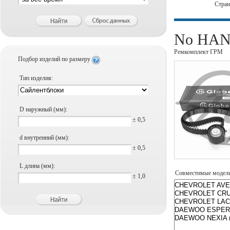
Стра
No HAN
Ремкомплект ГРМ
Подбор изделий по размеру
Тип изделия:
D наружный (мм):
± 0,5
d внутренний (мм):
± 0,5
L длина (мм):
Совместимые модел
± 1,0