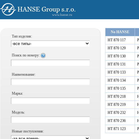
www.hanse.ru
No HANSE
Тип изделия:
HT 870 117
Р
HT 870 129
Р
Поиск по номеру:
HT 870 130
Р
HT 870 131
Р
HT 870 133
Р
Наименование:
HT 870 134
Р
HT 870 135
Р
Марка:
HT 870 218
Н
HT 870 219
Н
Модель:
HT 870 232
Н
HT 870 236
Н
HT 871 123
Р
Новые поступления: