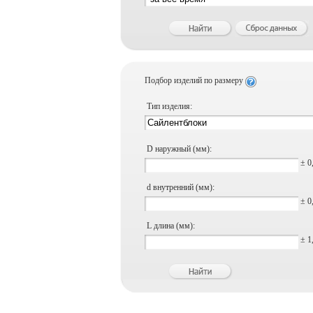
Подбор изделий по размеру
Тип изделия:
D наружный (мм):
± 0
d внутренний (мм):
± 0
L длина (мм):
± 1