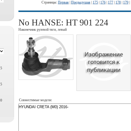
Страницы:
Первая
|
Предыдущая
|
175
|
176
|
177
|
178
|
179
|
No HANSE: HT 901 224
Наконечник рулевой тяги, левый
,5
,5
Совместимые модели:
,0