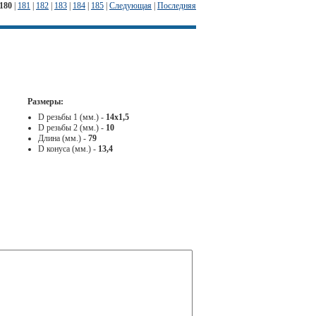
180
|
181
|
182
|
183
|
184
|
185
|
Следующая
|
Последняя
Размеры:
D резьбы 1 (мм.) -
14x1,5
D резьбы 2 (мм.) -
10
Длина (мм.) -
79
D конуса (мм.) -
13,4