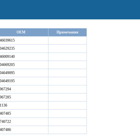
OEM
Примечания
46039615
04629235
46009140
04669205
04649095
04649195
967294
967285
1136
407485
740722
407486