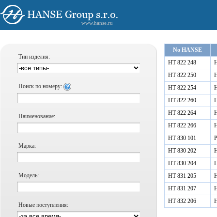
www.hanse.ru
No HANSE
Тип изделия:
HT 822 248
Н
HT 822 250
Н
Поиск по номеру:
HT 822 254
Н
HT 822 260
Н
HT 822 264
Н
Наименование:
HT 822 266
Н
HT 830 101
Р
Марка:
HT 830 202
Н
HT 830 204
Н
Модель:
HT 831 205
Н
HT 831 207
Н
HT 832 206
Н
Новые поступления: