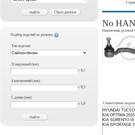
Стра
No HANS
Наконечник рулевой 
Подбор изделий по размеру
Тип изделия:
D наружный (мм):
± 0,5
d внутренний (мм):
± 0,5
L длина (мм):
Совместимые модел
± 1,0