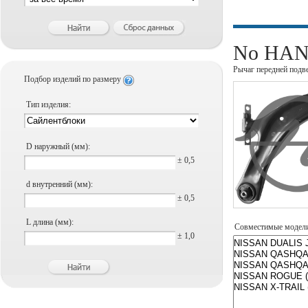
No HANS
Рычаг передней подв
Подбор изделий по размеру
Тип изделия:
D наружный (мм):
± 0,5
d внутренний (мм):
± 0,5
L длина (мм):
Совместимые модел
± 1,0