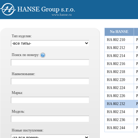
www.hanse.ru
No HANSE
Тип изделия:
HA 802 210
Р
HA 802 212
Р
Поиск по номеру:
HA 802 214
Р
HA 802 216
Р
HA 802 218
Р
Наименование:
HA 802 220
Р
HA 802 224
Р
Марка:
HA 802 226
Р
HA 802 232
Р
Модель:
HA 802 234
Р
HA 802 236
Р
HA 802 244
Р
Новые поступления: