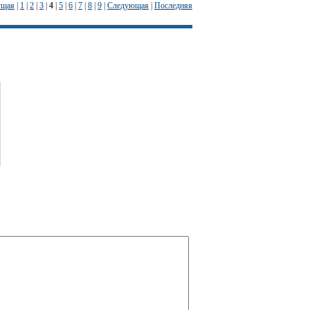
ущая
|
1
|
2
|
3
|
4
|
5
|
6
|
7
|
8
|
9
|
Следующая
|
Последняя