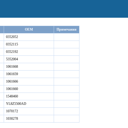
OEM
Примечания
0352052
0352115
0352192
5352004
1061668
1061659
1061666
1061660
1548460
YL8Z5500AD
1070172
1030278