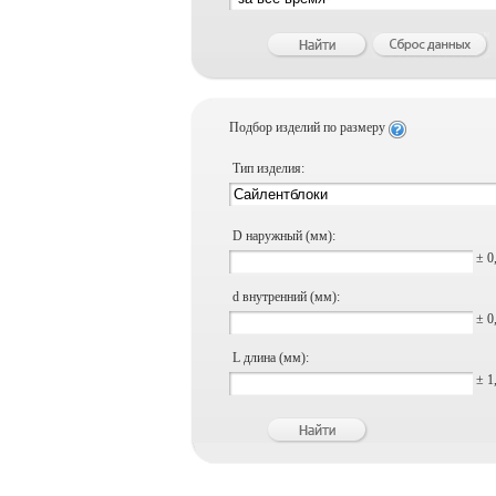
Подбор изделий по размеру
Тип изделия:
D наружный (мм):
± 0
d внутренний (мм):
± 0
L длина (мм):
± 1