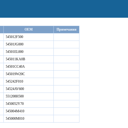
OEM
Примечания
545012F500
54501JG000
54501EL000
545011KA0B
54501CC40A
545019W20C
545242F010
54524AV600
551208H500
5450052Y70
545004M410
545000M010