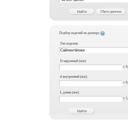
Подбор изделий по размеру
Тип изделия:
D наружный (мм):
± 0
d внутренний (мм):
± 0
L длина (мм):
± 1