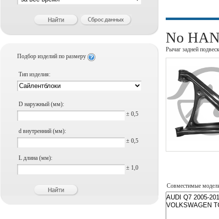
No HANS
Рычаг задней подвес
Подбор изделий по размеру
Тип изделия:
D наружный (мм):
± 0,5
d внутренний (мм):
± 0,5
L длина (мм):
± 1,0
Совместимые модел