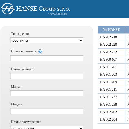
www.hanse.ru
No HANSE
Тип изделия:
HA 202 218
Р
HA 202 220
Р
Поиск по номеру:
HA 202 222
Р
HA 300 107
Р
HA 301 201
Р
Наименование:
HA 301 203
Р
HA 301 205
Р
Марка:
HA 301 211
Р
HA 301 237
Р
Модель:
HA 301 238
Р
HA 302 202
Р
HA 302 204
Р
Новые поступления: