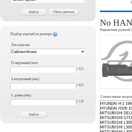
No HANS
Наконечник рулевой 
Подбор изделий по размеру
Тип изделия:
D наружный (мм):
± 0,5
d внутренний (мм):
± 0,5
L длина (мм):
Совместимые модел
± 1,0