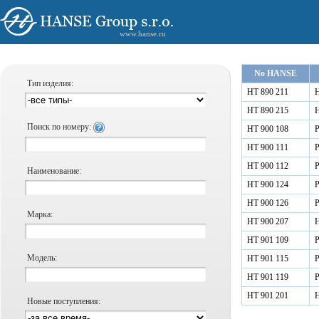
www.hanse.ru
No HANSE
Тип изделия:
HT 890 211
Н
HT 890 215
Н
Поиск по номеру:
HT 900 108
Р
HT 900 111
Р
HT 900 112
Р
Наименование:
HT 900 124
Р
HT 900 126
Р
Марка:
HT 900 207
Н
HT 901 109
Р
Модель:
HT 901 115
Р
HT 901 119
Р
HT 901 201
Н
Новые поступления: