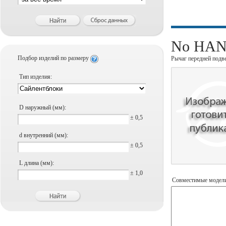
No HANS
Подбор изделий по размеру
Рычаг передней подв
Тип изделия:
D наружный (мм):
± 0,5
d внутренний (мм):
± 0,5
L длина (мм):
± 1,0
Совместимые модел