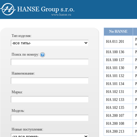
www.hanse.ru
No HANSE
Тип изделия:
Р
HA 011 201
о
HA 100 136
Р
Поиск по номеру:
HA 100 137
Р
HA 101 130
Р
Наименование:
HA 101 132
Р
HA 101 134
Р
HA 102 131
Р
Марка:
HA 102 133
Р
HA 102 135
Р
Модель:
HA 200 107
Р
HA 200 108
Р
Новые поступления:
HA 200 213
Р