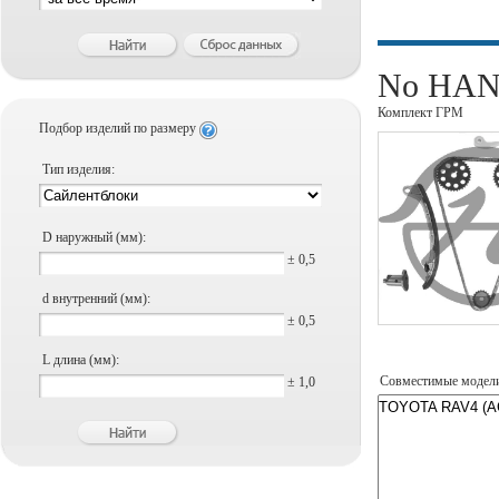
No HAN
Комплект ГРМ
Подбор изделий по размеру
Тип изделия:
D наружный (мм):
± 0,5
d внутренний (мм):
± 0,5
L длина (мм):
Совместимые модел
± 1,0