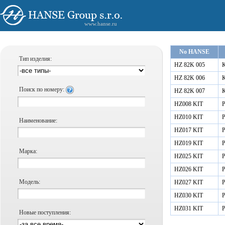
www.hanse.ru
No HANSE
Тип изделия:
HZ 82K 005
HZ 82K 006
Поиск по номеру:
HZ 82K 007
HZ008 KIT
HZ010 KIT
Наименование:
HZ017 KIT
HZ019 KIT
Марка:
HZ025 KIT
HZ026 KIT
Модель:
HZ027 KIT
HZ030 KIT
HZ031 KIT
Новые поступления: