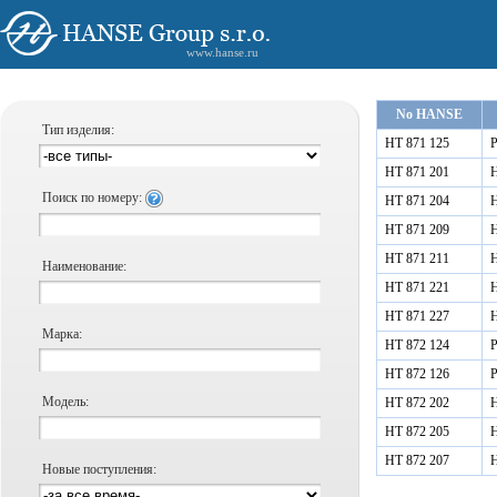
www.hanse.ru
No HANSE
Тип изделия:
HT 871 125
Р
HT 871 201
Н
Поиск по номеру:
HT 871 204
Н
HT 871 209
Н
HT 871 211
Н
Наименование:
HT 871 221
Н
HT 871 227
Н
Марка:
HT 872 124
Р
HT 872 126
Р
Модель:
HT 872 202
Н
HT 872 205
Н
HT 872 207
Н
Новые поступления: