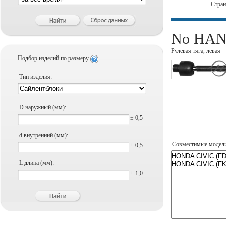
Стра
No HANS
Рулевая тяга, левая
Подбор изделий по размеру
Тип изделия:
D наружный (мм):
± 0,5
d внутренний (мм):
Совместимые модел
± 0,5
L длина (мм):
± 1,0