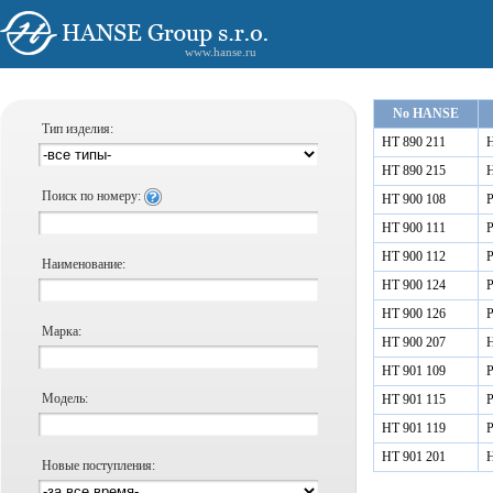
www.hanse.ru
No HANSE
Тип изделия:
HT 890 211
Н
HT 890 215
Н
Поиск по номеру:
HT 900 108
Р
HT 900 111
Р
HT 900 112
Р
Наименование:
HT 900 124
Р
HT 900 126
Р
Марка:
HT 900 207
Н
HT 901 109
Р
Модель:
HT 901 115
Р
HT 901 119
Р
HT 901 201
Н
Новые поступления: