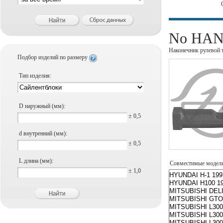
No HANS
Наконечник рулевой 
Подбор изделий по размеру
Тип изделия:
D наружный (мм):
± 0,5
d внутренний (мм):
± 0,5
L длина (мм):
Совместимые модел
± 1,0