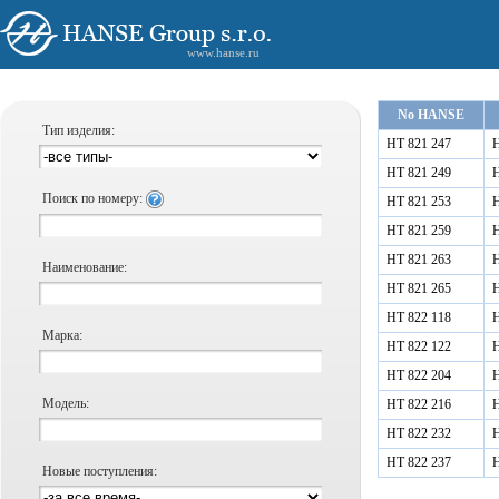
www.hanse.ru
No HANSE
Тип изделия:
HT 821 247
Н
HT 821 249
Н
Поиск по номеру:
HT 821 253
Н
HT 821 259
Н
HT 821 263
Н
Наименование:
HT 821 265
Н
HT 822 118
Н
Марка:
HT 822 122
Н
HT 822 204
Н
Модель:
HT 822 216
Н
HT 822 232
Н
HT 822 237
Н
Новые поступления: