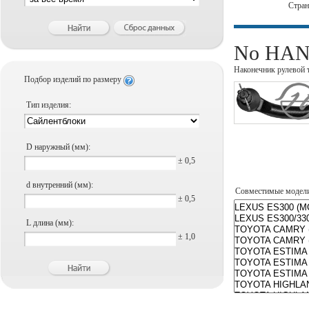
Стра
No HANS
Наконечник рулевой 
Подбор изделий по размеру
Тип изделия:
D наружный (мм):
± 0,5
d внутренний (мм):
Совместимые модел
± 0,5
L длина (мм):
± 1,0