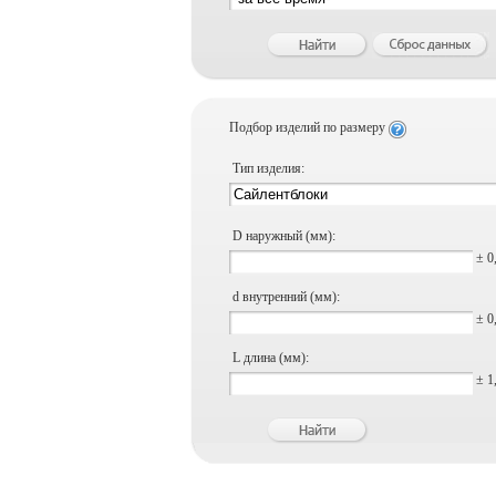
Подбор изделий по размеру
Тип изделия:
D наружный (мм):
± 0
d внутренний (мм):
± 0
L длина (мм):
± 1