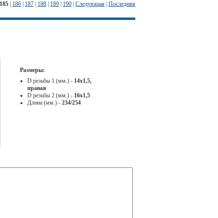
185
|
186
|
187
|
188
|
189
|
190
|
Следующая
|
Последняя
Размеры:
D резьбы 1 (мм.) -
14х1,5,
правая
D резьбы 2 (мм.) -
16х1,5
Длина (мм.) -
234/254