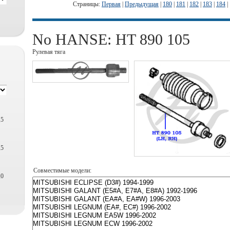
Страницы:
Первая
|
Предыдущая
|
180
|
181
|
182
|
183
|
184
|
No HANSE: HT 890 105
Рулевая тяга
,5
,5
Совместимые модели:
,0