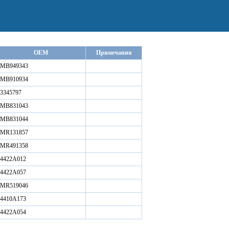
OEM
Примечания
MB949343
MB910934
3345797
MB831043
MB831044
MR131857
MR491358
4422A012
4422A057
MR519046
4410A173
4422A054