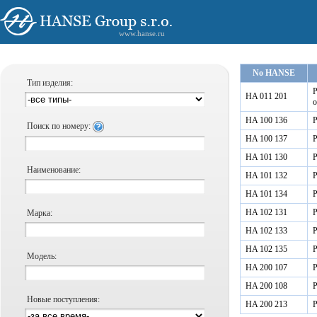
www.hanse.ru
No HANSE
Тип изделия:
Р
HA 011 201
о
HA 100 136
Р
Поиск по номеру:
HA 100 137
Р
HA 101 130
Р
Наименование:
HA 101 132
Р
HA 101 134
Р
HA 102 131
Р
Марка:
HA 102 133
Р
HA 102 135
Р
Модель:
HA 200 107
Р
HA 200 108
Р
Новые поступления:
HA 200 213
Р