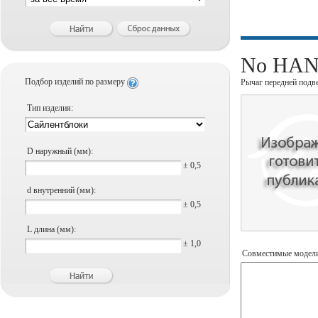
No HANS
Подбор изделий по размеру
Рычаг передней подв
Тип изделия:
D наружный (мм):
± 0,5
d внутренний (мм):
± 0,5
L длина (мм):
± 1,0
Совместимые модел