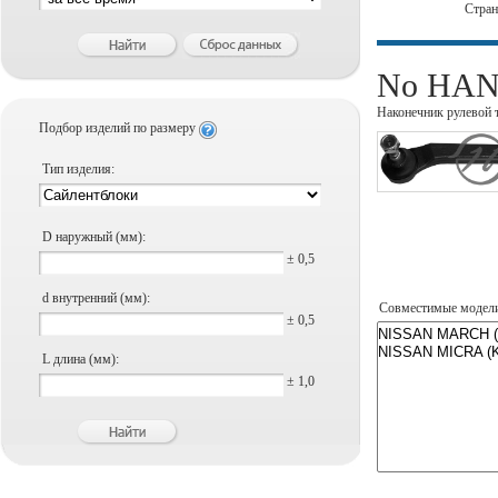
Стра
No HANS
Наконечник рулевой 
Подбор изделий по размеру
Тип изделия:
D наружный (мм):
± 0,5
d внутренний (мм):
Совместимые модел
± 0,5
L длина (мм):
± 1,0