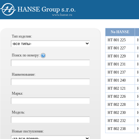
www.hanse.ru
No HANSE
Тип изделия:
HT 801 225
Н
HT 801 227
Н
Поиск по номеру:
HT 801 229
Н
HT 801 231
Н
HT 801 237
Н
Наименование:
HT 801 240
Н
HT 802 121
Н
Марка:
HT 802 226
Н
HT 802 228
Н
Модель:
HT 802 230
Н
HT 802 232
Н
HT 802 238
Н
Новые поступления: