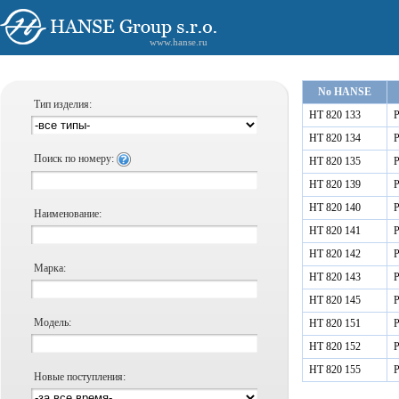
www.hanse.ru
No HANSE
Тип изделия:
HT 820 133
Р
HT 820 134
Р
Поиск по номеру:
HT 820 135
Р
HT 820 139
Р
HT 820 140
Р
Наименование:
HT 820 141
Р
HT 820 142
Р
Марка:
HT 820 143
Р
HT 820 145
Р
Модель:
HT 820 151
Р
HT 820 152
Р
HT 820 155
Р
Новые поступления: