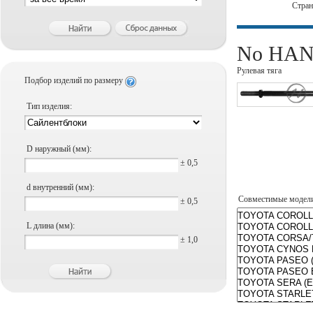
Стра
No HANS
Рулевая тяга
Подбор изделий по размеру
Тип изделия:
D наружный (мм):
± 0,5
d внутренний (мм):
Совместимые модел
± 0,5
L длина (мм):
± 1,0