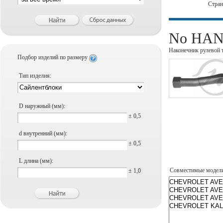
Стра
No HANS
Наконечник рулевой 
Подбор изделий по размеру
Тип изделия:
D наружный (мм):
± 0,5
d внутренний (мм):
± 0,5
L длина (мм):
Совместимые модел
± 1,0