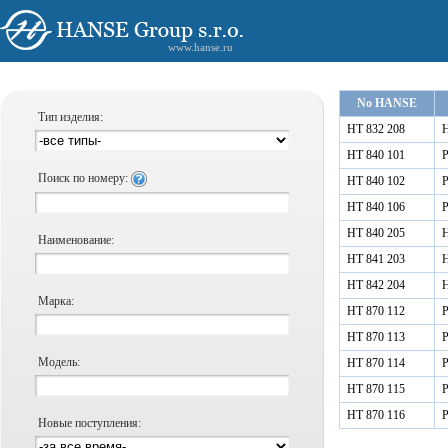
www.hanse.ru
No HANSE
Тип изделия:
HT 832 208
Н
HT 840 101
Р
Поиск по номеру:
HT 840 102
Р
HT 840 106
Р
HT 840 205
Н
Наименование:
HT 841 203
Н
HT 842 204
Н
Марка:
HT 870 112
Р
HT 870 113
Р
Модель:
HT 870 114
Р
HT 870 115
Р
HT 870 116
Р
Новые поступления: