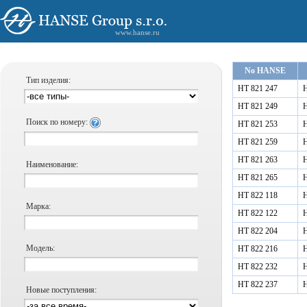
www.hanse.ru
No HANSE
Тип изделия:
HT 821 247
Н
HT 821 249
Н
Поиск по номеру:
HT 821 253
Н
HT 821 259
Н
HT 821 263
Н
Наименование:
HT 821 265
Н
HT 822 118
Н
Марка:
HT 822 122
Н
HT 822 204
Н
Модель:
HT 822 216
Н
HT 822 232
Н
HT 822 237
Н
Новые поступления: