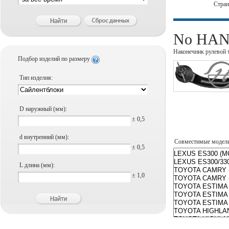
Стра
No HANS
Наконечник рулевой 
Подбор изделий по размеру
Тип изделия:
D наружный (мм):
± 0,5
d внутренний (мм):
Совместимые модел
± 0,5
L длина (мм):
± 1,0