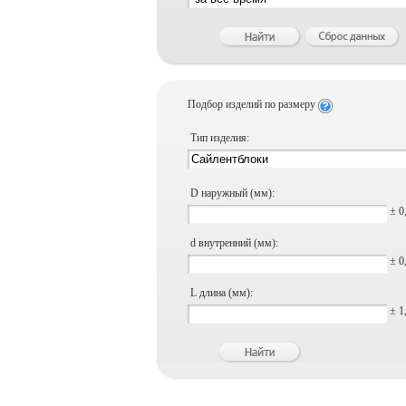
Подбор изделий по размеру
Тип изделия:
D наружный (мм):
± 0
d внутренний (мм):
± 0
L длина (мм):
± 1