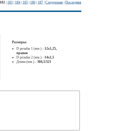
182
|
183
|
184
|
185
|
186
|
187
|
Следующая
|
Последняя
Размеры:
D резьбы 1 (мм.) -
12х1,25,
правая
D резьбы 2 (мм.) -
14х1,5
Длина (мм.) -
304,5/321