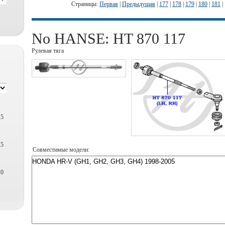
Страницы:
Первая
|
Предыдущая
|
177
|
178
|
179
|
180
|
181
|
No HANSE: HT 870 117
Рулевая тяга
,5
,5
Совместимые модели:
,0