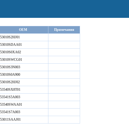
OEM
Примечания
53010S2HJ01
53010SDAA01
53010S0XA02
53010SWCG01
53010S3N003
53010S0A900
53010S2HJ02
53540SX8T01
53541S5A003
53540SWAA01
53541S7A003
53011SAAJ01