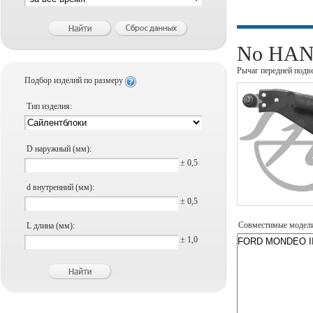
No HANS
Рычаг передней подв
Подбор изделий по размеру
Тип изделия:
D наружный (мм):
± 0,5
d внутренний (мм):
± 0,5
Совместимые модел
L длина (мм):
± 1,0