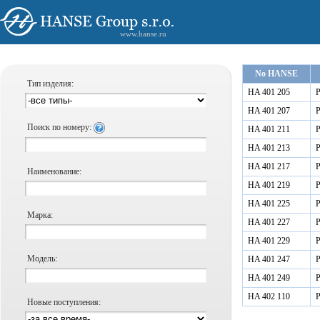
www.hanse.ru
No HANSE
Тип изделия:
HA 401 205
Р
HA 401 207
Р
Поиск по номеру:
HA 401 211
Р
HA 401 213
Р
HA 401 217
Р
Наименование:
HA 401 219
Р
HA 401 225
Р
Марка:
HA 401 227
Р
HA 401 229
Р
Модель:
HA 401 247
Р
HA 401 249
Р
HA 402 110
Р
Новые поступления: