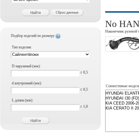
No HANS
Наконечник рулевой 
Подбор изделий по размеру
Тип изделия:
D наружный (мм):
± 0,5
d внутренний (мм):
Совместимые модел
± 0,5
L длина (мм):
± 1,0