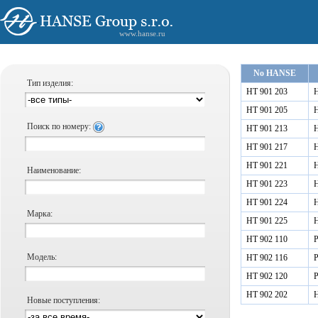
www.hanse.ru
No HANSE
Тип изделия:
HT 901 203
Н
HT 901 205
Н
Поиск по номеру:
HT 901 213
Н
HT 901 217
Н
HT 901 221
Н
Наименование:
HT 901 223
Н
HT 901 224
Н
Марка:
HT 901 225
Н
HT 902 110
Р
Модель:
HT 902 116
Р
HT 902 120
Р
HT 902 202
Н
Новые поступления: