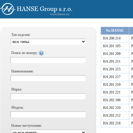
www.hanse.ru
No HANSE
Тип изделия:
HA 200 214
Р
HA 201 105
Р
Поиск по номеру:
HA 201 209
Р
HA 201 211
Р
HA 201 215
Р
Наименование:
HA 201 217
Р
HA 201 219
Р
Марка:
HA 201 221
Р
HA 202 106
Р
Модель:
HA 202 210
Р
HA 202 212
Р
HA 202 216
Р
Новые поступления: