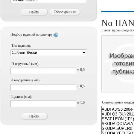
No HANS
Рычаг задней подвес
Подбор изделий по размеру
Тип изделия:
D наружный (мм):
± 0,5
d внутренний (мм):
± 0,5
L длина (мм):
Совместимые модел
± 1,0