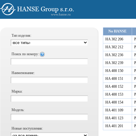
www.hanse.ru
No HANSE
Тип изделия:
HA 302 206
Р
HA 302 212
Р
Поиск по номеру:
HA 302 236
Р
HA 302 239
Р
HA 400 150
Р
Наименование:
HA 400 151
Р
HA 400 152
Р
Марка:
HA 400 153
Р
HA 400 154
Р
Модель:
HA 401 109
Р
HA 401 123
Р
HA 401 201
Р
Новые поступления: