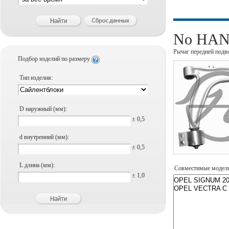
No HANS
Рычаг передней подв
Подбор изделий по размеру
Тип изделия:
D наружный (мм):
± 0,5
d внутренний (мм):
± 0,5
L длина (мм):
Совместимые модел
± 1,0