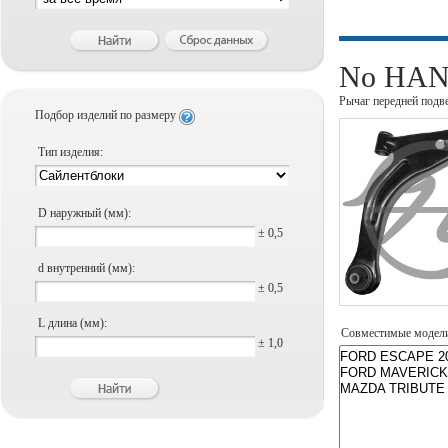
No HANS
Рычаг передней подв
Подбор изделий по размеру
Тип изделия:
D наружный (мм):
± 0,5
d внутренний (мм):
± 0,5
L длина (мм):
Совместимые модел
± 1,0