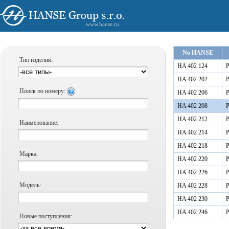
www.hanse.ru
No HANSE
Тип изделия:
HA 402 124
Р
HA 402 202
Р
Поиск по номеру:
HA 402 206
Р
HA 402 208
Р
HA 402 212
Р
Наименование:
HA 402 214
Р
HA 402 218
Р
Марка:
HA 402 220
Р
HA 402 226
Р
Модель:
HA 402 228
Р
HA 402 230
Р
HA 402 246
Р
Новые поступления: