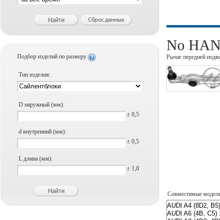
No HANS
Подбор изделий по размеру
Рычаг передней подв
Тип изделия:
D наружный (мм):
± 0,5
d внутренний (мм):
± 0,5
L длина (мм):
± 1,0
Совместимые модел