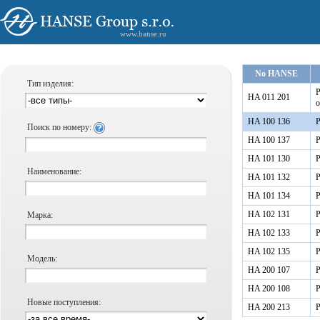
www.hanse.ru
No HANSE
Тип изделия:
Р
HA 011 201
о
HA 100 136
Р
Поиск по номеру:
HA 100 137
Р
HA 101 130
Р
Наименование:
HA 101 132
Р
HA 101 134
Р
HA 102 131
Р
Марка:
HA 102 133
Р
HA 102 135
Р
Модель:
HA 200 107
Р
HA 200 108
Р
Новые поступления:
HA 200 213
Р