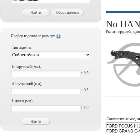
No HANS
Рычаг передней подв
Подбор изделий по размеру
Тип изделия:
D наружный (мм):
± 0,5
d внутренний (мм):
± 0,5
L длина (мм):
± 1,0
Совместимые модел