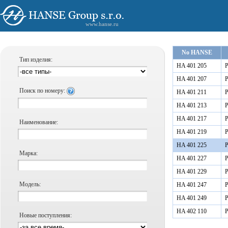
www.hanse.ru
No HANSE
Тип изделия:
HA 401 205
Р
HA 401 207
Р
Поиск по номеру:
HA 401 211
Р
HA 401 213
Р
HA 401 217
Р
Наименование:
HA 401 219
Р
HA 401 225
Р
Марка:
HA 401 227
Р
HA 401 229
Р
Модель:
HA 401 247
Р
HA 401 249
Р
HA 402 110
Р
Новые поступления: