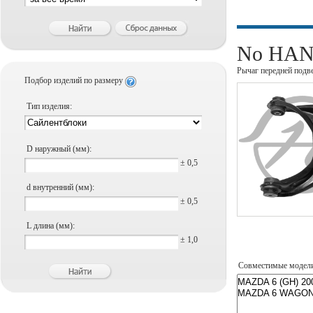
No HANS
Рычаг передней подв
Подбор изделий по размеру
Тип изделия:
D наружный (мм):
± 0,5
d внутренний (мм):
± 0,5
L длина (мм):
± 1,0
Совместимые модел