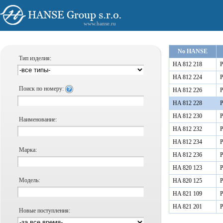
www.hanse.ru
No HANSE
Тип изделия:
HA 812 218
Р
HA 812 224
Р
Поиск по номеру:
HA 812 226
Р
HA 812 228
Р
HA 812 230
Р
Наименование:
HA 812 232
Р
HA 812 234
Р
Марка:
HA 812 236
Р
HA 820 123
Р
Модель:
HA 820 125
Р
HA 821 109
Р
HA 821 201
Р
Новые поступления: