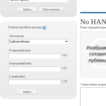
No HANS
Подбор изделий по размеру
Рычаг передней подв
Тип изделия:
D наружный (мм):
± 0,5
d внутренний (мм):
± 0,5
L длина (мм):
± 1,0
Совместимые модел