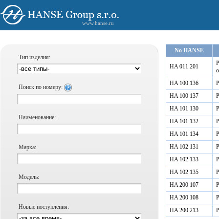
www.hanse.ru
No HANSE
Тип изделия:
Р
HA 011 201
о
HA 100 136
Р
Поиск по номеру:
HA 100 137
Р
HA 101 130
Р
Наименование:
HA 101 132
Р
HA 101 134
Р
HA 102 131
Р
Марка:
HA 102 133
Р
HA 102 135
Р
Модель:
HA 200 107
Р
HA 200 108
Р
Новые поступления:
HA 200 213
Р